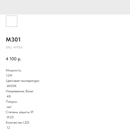
M301
SKU:
41936
4 100
р.
Мощность:
12W
Цветовая температура:
4000К
Напряжение, Вольт:
48
Патрон:
нет
Степень защиты IP:
IP20
Количество LED:
12