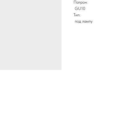
Патрон:
GU10
Тип:
под лампу