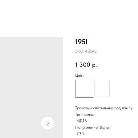
195l
SKU:
48542
1 300
р.
Цвет
Трековый светильник под лампу
Тип лампы:
MR16
Напряжение, Вольт:
230