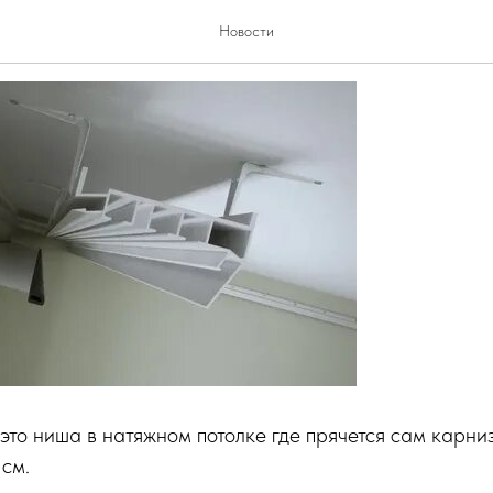
карнизы в натяжных потолк
Новости
это ниша в натяжном потолке где прячется сам карниз
 см.